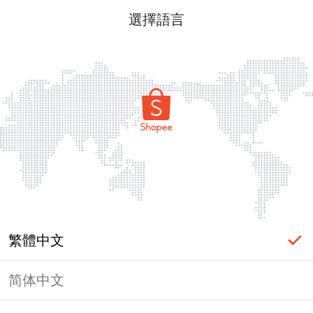
選擇語言
繁體中文
简体中文
頁面無法顯示