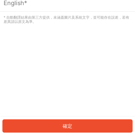
English*
發生錯誤！請登入並再試一次或回到主
頁。
* 自動翻譯結果由第三方提供，未涵蓋圖片及系統文字，並可能存在誤差，若有
差異請以原文為準。
登入
返回首頁
確定
ID: 3605df8ff34-b248-4834-abc6-5f291639da6c