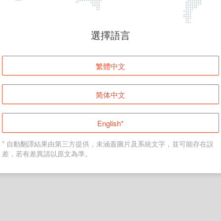
頁面無法顯示
選擇語言
發生錯誤！請登入並再試一次或回到主頁。
繁體中文
登入
简体中文
返回首頁
English*
* 自動翻譯結果由第三方提供，未涵蓋圖片及系統文字，並可能存在誤
差，若有差異請以原文為準。