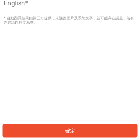
English*
發生錯誤！請登入並再試一次或回到主
頁。
* 自動翻譯結果由第三方提供，未涵蓋圖片及系統文字，並可能存在誤差，若有
差異請以原文為準。
登入
返回首頁
確定
ID: 41f34264c1-fc5a-43a0-b873-1b5a69aed05a