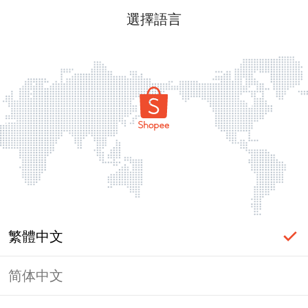
選擇語言
繁體中文
简体中文
頁面無法顯示