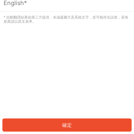
English*
發生錯誤！請登入並再試一次或回到主
頁。
* 自動翻譯結果由第三方提供，未涵蓋圖片及系統文字，並可能存在誤差，若有
差異請以原文為準。
登入
返回首頁
確定
ID: 20c5dcba61-c60d-4f35-b059-cd15b080c318