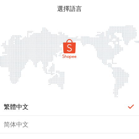
選擇語言
繁體中文
简体中文
頁面無法顯示