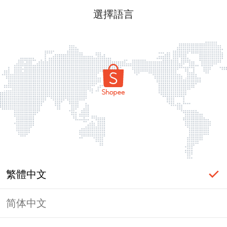
選擇語言
繁體中文
简体中文
頁面無法顯示