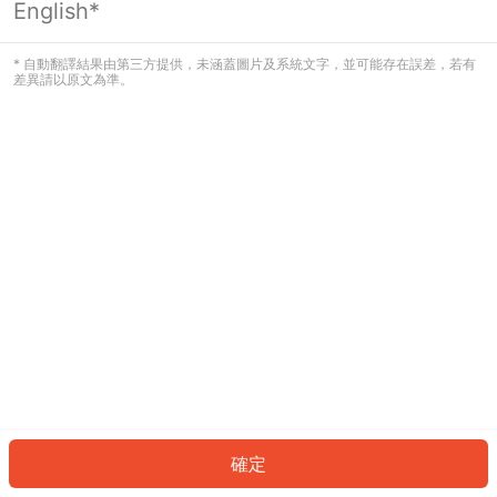
English*
發生錯誤！請登入並再試一次或回到主
頁。
* 自動翻譯結果由第三方提供，未涵蓋圖片及系統文字，並可能存在誤差，若有
差異請以原文為準。
登入
返回首頁
確定
ID: 563c4a4cc50-5e0f-4de8-8c6e-5e43505629c6