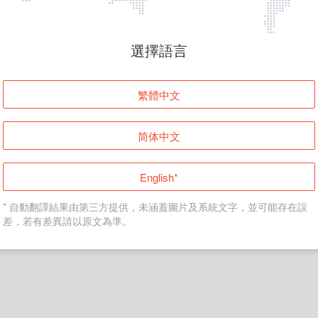
頁面無法顯示
選擇語言
發生錯誤！請登入並再試一次或回到主頁。
繁體中文
登入
简体中文
返回首頁
English*
* 自動翻譯結果由第三方提供，未涵蓋圖片及系統文字，並可能存在誤
差，若有差異請以原文為準。