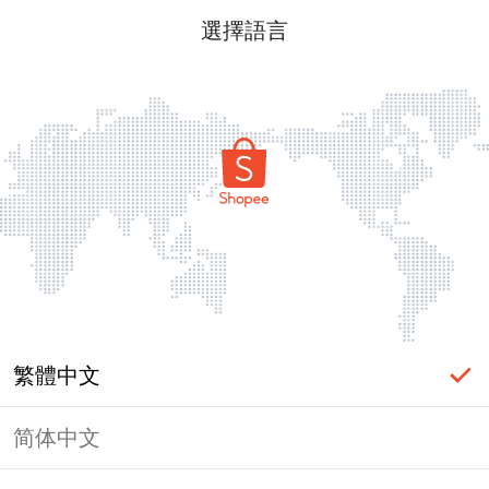
選擇語言
繁體中文
简体中文
頁面無法顯示