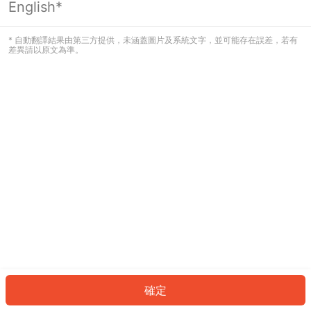
English*
發生錯誤！請登入並再試一次或回到主
頁。
* 自動翻譯結果由第三方提供，未涵蓋圖片及系統文字，並可能存在誤差，若有
差異請以原文為準。
登入
返回首頁
確定
ID: 7113e74ee95-ec62-4923-a505-5ae99e48a722