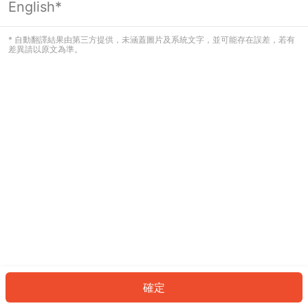
English*
發生錯誤！請登入並再試一次或回到主
頁。
* 自動翻譯結果由第三方提供，未涵蓋圖片及系統文字，並可能存在誤差，若有
差異請以原文為準。
登入
返回首頁
確定
ID: 911ba7c303b-4581-4e48-9ce1-84d219bdb9e1