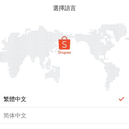
選擇語言
繁體中文
简体中文
頁面無法顯示