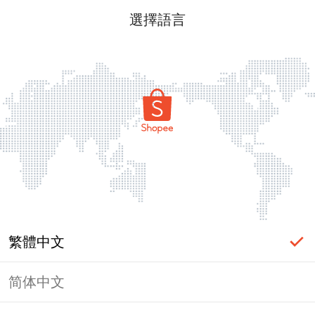
選擇語言
繁體中文
简体中文
頁面無法顯示