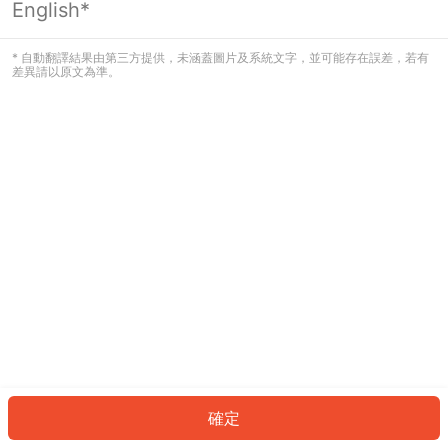
English*
發生錯誤！請登入並再試一次或回到主
頁。
* 自動翻譯結果由第三方提供，未涵蓋圖片及系統文字，並可能存在誤差，若有
差異請以原文為準。
登入
返回首頁
確定
ID: 2405608dd4-1bdf-42f5-951a-9916ad4000ea