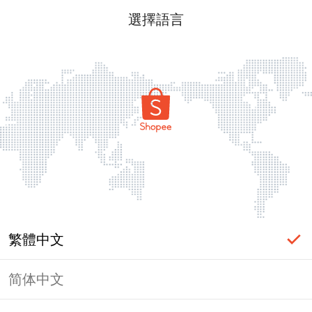
選擇語言
繁體中文
简体中文
頁面無法顯示