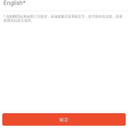
English*
發生錯誤！請登入並再試一次或回到主
頁。
* 自動翻譯結果由第三方提供，未涵蓋圖片及系統文字，並可能存在誤差，若有
差異請以原文為準。
登入
返回首頁
確定
ID: 9619328674b-3227-45cc-94a6-409dd2f317dd