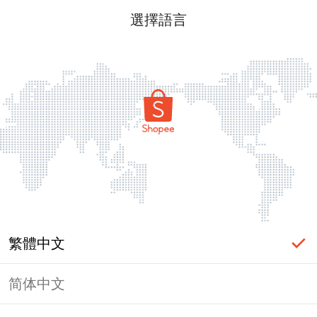
選擇語言
繁體中文
简体中文
頁面無法顯示