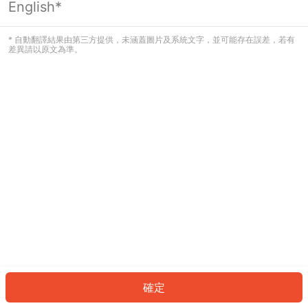
English*
發生錯誤！請登入並再試一次或回到主
頁。
* 自動翻譯結果由第三方提供，未涵蓋圖片及系統文字，並可能存在誤差，若有
差異請以原文為準。
登入
返回首頁
確定
ID: 900a48d021b-a8df-4b72-a20f-dc3757b60d05