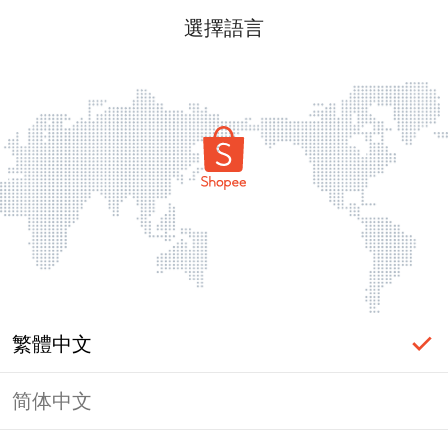
選擇語言
繁體中文
简体中文
頁面無法顯示