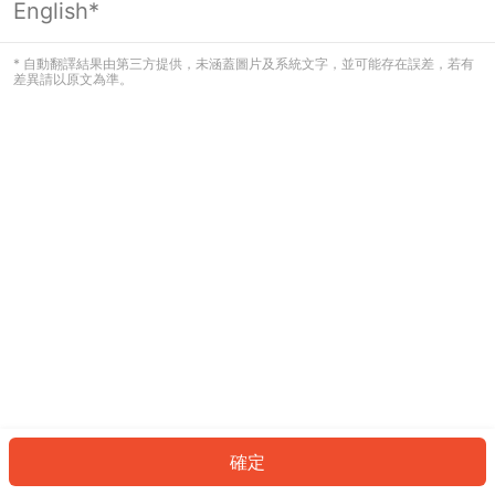
English*
發生錯誤！請登入並再試一次或回到主
頁。
* 自動翻譯結果由第三方提供，未涵蓋圖片及系統文字，並可能存在誤差，若有
差異請以原文為準。
登入
返回首頁
確定
ID: 470dbfff2b7-d24b-4951-993c-0c57b98ab21b