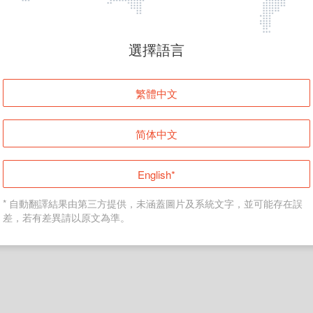
頁面無法顯示
選擇語言
發生錯誤！請登入並再試一次或回到主頁。
繁體中文
登入
简体中文
返回首頁
English*
* 自動翻譯結果由第三方提供，未涵蓋圖片及系統文字，並可能存在誤
差，若有差異請以原文為準。