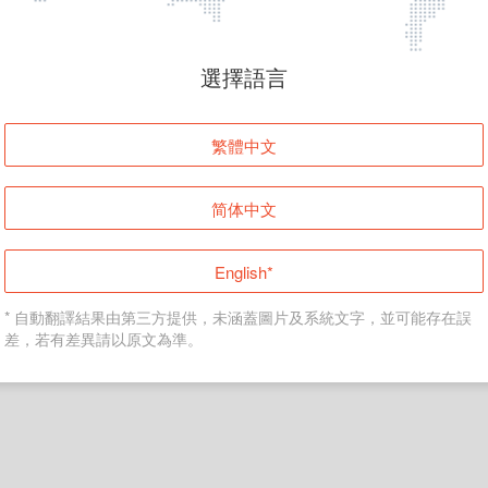
頁面無法顯示
選擇語言
發生錯誤！請登入並再試一次或回到主頁。
繁體中文
登入
简体中文
返回首頁
English*
* 自動翻譯結果由第三方提供，未涵蓋圖片及系統文字，並可能存在誤
差，若有差異請以原文為準。