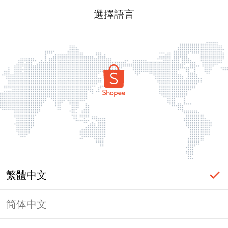
選擇語言
繁體中文
简体中文
頁面無法顯示