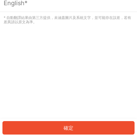
English*
發生錯誤！請登入並再試一次或回到主
頁。
* 自動翻譯結果由第三方提供，未涵蓋圖片及系統文字，並可能存在誤差，若有
差異請以原文為準。
登入
返回首頁
確定
ID: 335dacf5f48-dde6-4a54-9dc0-74f0547ca0f7