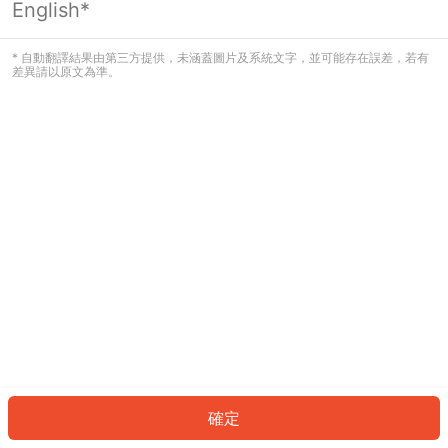
English*
發生錯誤！請登入並再試一次或回到主
頁。
* 自動翻譯結果由第三方提供，未涵蓋圖片及系統文字，並可能存在誤差，若有
差異請以原文為準。
登入
返回首頁
確定
ID: 1459aa6b681-d1e4-4834-b75f-03aa165ef332