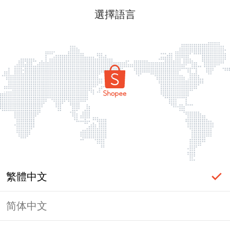
選擇語言
繁體中文
简体中文
頁面無法顯示