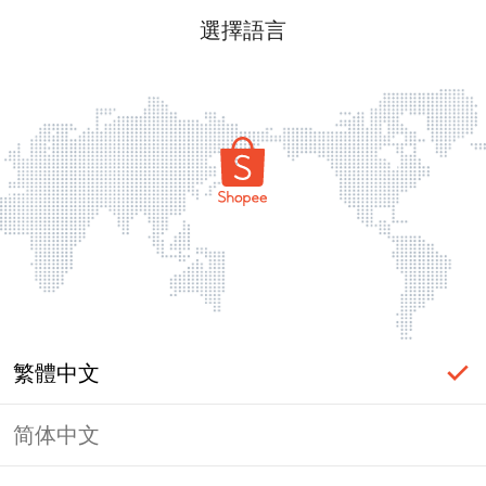
選擇語言
繁體中文
简体中文
頁面無法顯示