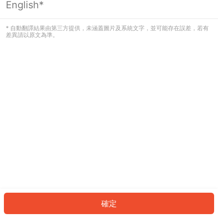
English*
發生錯誤！請登入並再試一次或回到主
頁。
* 自動翻譯結果由第三方提供，未涵蓋圖片及系統文字，並可能存在誤差，若有
差異請以原文為準。
登入
返回首頁
確定
ID: 460fc464445-70a0-492c-8a43-aaf1db048785