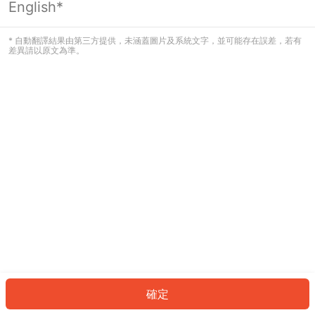
English*
發生錯誤！請登入並再試一次或回到主
頁。
* 自動翻譯結果由第三方提供，未涵蓋圖片及系統文字，並可能存在誤差，若有
差異請以原文為準。
登入
返回首頁
確定
ID: 24fb39e45-e998-4902-a055-e56992cfd2da