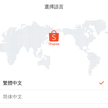
選擇語言
繁體中文
简体中文
頁面無法顯示