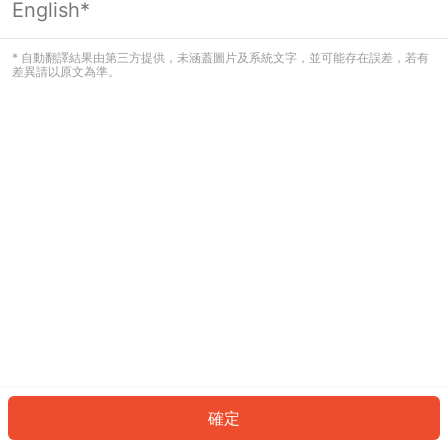
English*
發生錯誤！請登入並再試一次或回到主
頁。
* 自動翻譯結果由第三方提供，未涵蓋圖片及系統文字，並可能存在誤差，若有
差異請以原文為準。
登入
返回首頁
確定
ID: 45835b897e4-5b3e-4b1b-be24-4f3641a9fdef