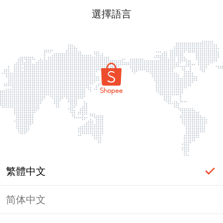
選擇語言
繁體中文
简体中文
頁面無法顯示