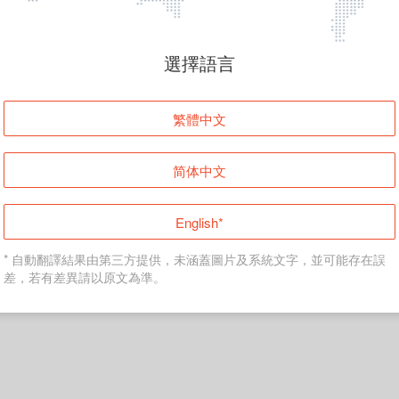
頁面無法顯示
選擇語言
發生錯誤！請登入並再試一次或回到主頁。
繁體中文
登入
简体中文
返回首頁
English*
* 自動翻譯結果由第三方提供，未涵蓋圖片及系統文字，並可能存在誤
差，若有差異請以原文為準。