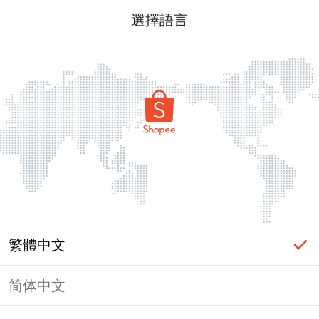
選擇語言
繁體中文
简体中文
頁面無法顯示