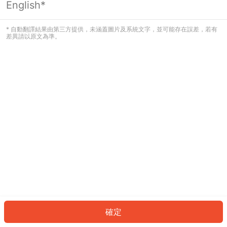
English*
發生錯誤！請登入並再試一次或回到主
頁。
* 自動翻譯結果由第三方提供，未涵蓋圖片及系統文字，並可能存在誤差，若有
差異請以原文為準。
登入
返回首頁
確定
ID: 77657a2cafc-8a81-442f-9054-d531be641779