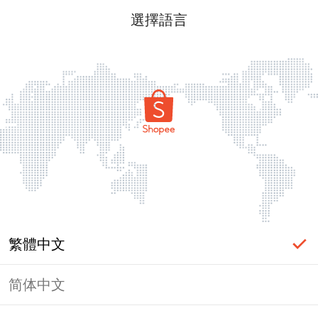
選擇語言
繁體中文
简体中文
頁面無法顯示