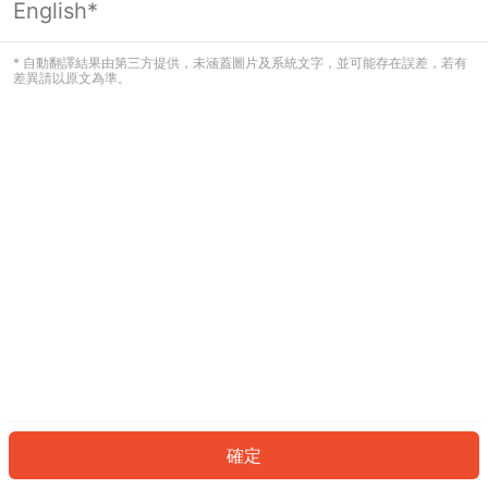
English*
發生錯誤！請登入並再試一次或回到主
頁。
* 自動翻譯結果由第三方提供，未涵蓋圖片及系統文字，並可能存在誤差，若有
差異請以原文為準。
登入
返回首頁
確定
ID: 227ca428518-13e2-4aee-a3cb-cdb2d8557d63