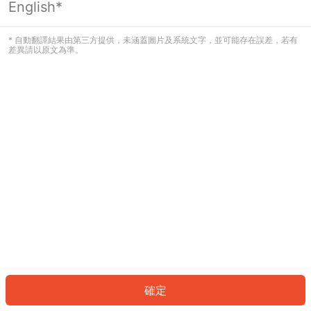
English*
發生錯誤！請登入並再試一次或回到主
頁。
* 自動翻譯結果由第三方提供，未涵蓋圖片及系統文字，並可能存在誤差，若有
差異請以原文為準。
登入
返回首頁
確定
ID: 1841cc5995b-32ab-4035-a489-6ac0aa6417b2