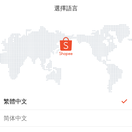
選擇語言
繁體中文
简体中文
頁面無法顯示