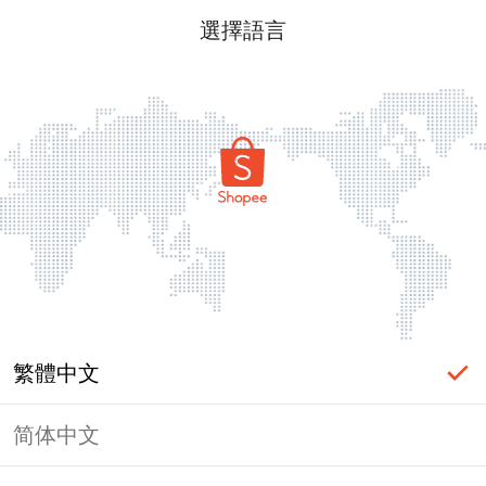
選擇語言
繁體中文
简体中文
頁面無法顯示