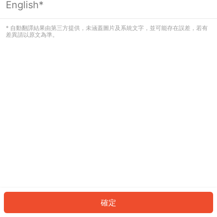
English*
發生錯誤！請登入並再試一次或回到主
頁。
* 自動翻譯結果由第三方提供，未涵蓋圖片及系統文字，並可能存在誤差，若有
差異請以原文為準。
登入
返回首頁
確定
ID: 8436a1748f4-262f-4bf7-ab7c-47dd00643df2