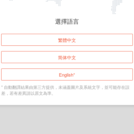
頁面無法顯示
選擇語言
發生錯誤！請登入並再試一次或回到主頁。
繁體中文
登入
简体中文
返回首頁
English*
* 自動翻譯結果由第三方提供，未涵蓋圖片及系統文字，並可能存在誤
差，若有差異請以原文為準。