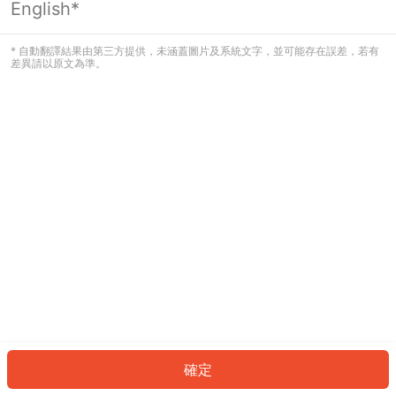
English*
發生錯誤！請登入並再試一次或回到主
頁。
* 自動翻譯結果由第三方提供，未涵蓋圖片及系統文字，並可能存在誤差，若有
差異請以原文為準。
登入
返回首頁
確定
ID: 944f5994b78-6ac0-44d9-ae1c-17330adda561