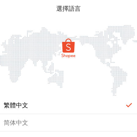
選擇語言
繁體中文
简体中文
頁面無法顯示