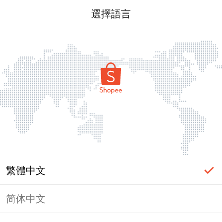
選擇語言
繁體中文
简体中文
頁面無法顯示