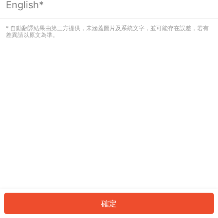
English*
發生錯誤！請登入並再試一次或回到主
頁。
* 自動翻譯結果由第三方提供，未涵蓋圖片及系統文字，並可能存在誤差，若有
差異請以原文為準。
登入
返回首頁
確定
ID: 6356f95990c-aa88-4003-ab8e-36912d8c6296