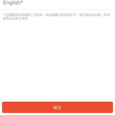
English*
發生錯誤！請登入並再試一次或回到主
頁。
* 自動翻譯結果由第三方提供，未涵蓋圖片及系統文字，並可能存在誤差，若有
差異請以原文為準。
登入
返回首頁
確定
ID: 11530ad0260-512a-4dad-85fe-c5ab648673b0