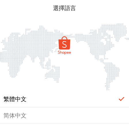
選擇語言
繁體中文
简体中文
頁面無法顯示