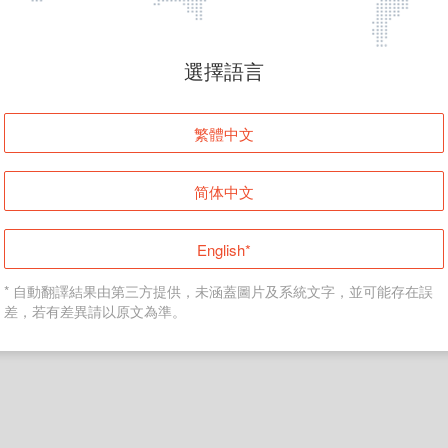
頁面無法顯示
選擇語言
發生錯誤！請登入並再試一次或回到主頁。
繁體中文
登入
简体中文
返回首頁
English*
* 自動翻譯結果由第三方提供，未涵蓋圖片及系統文字，並可能存在誤
差，若有差異請以原文為準。