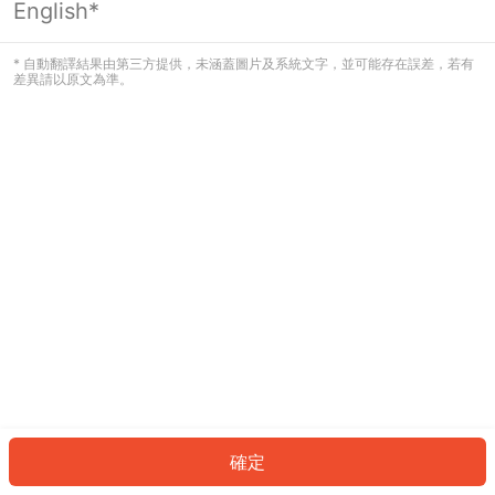
English*
發生錯誤！請登入並再試一次或回到主
頁。
* 自動翻譯結果由第三方提供，未涵蓋圖片及系統文字，並可能存在誤差，若有
差異請以原文為準。
登入
返回首頁
確定
ID: 7145a9181c2-c4d2-45f4-8283-118732ea6fa9