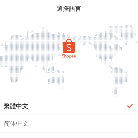
選擇語言
繁體中文
简体中文
頁面無法顯示