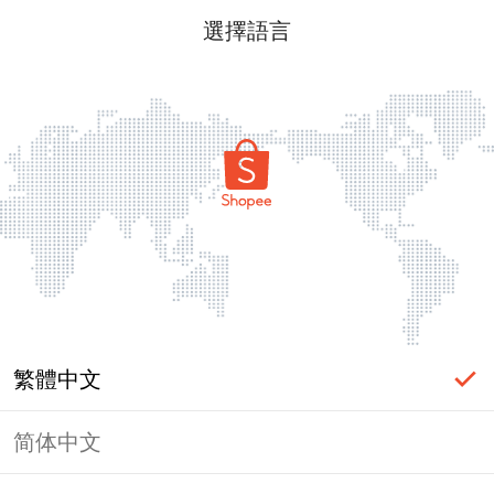
選擇語言
繁體中文
简体中文
頁面無法顯示