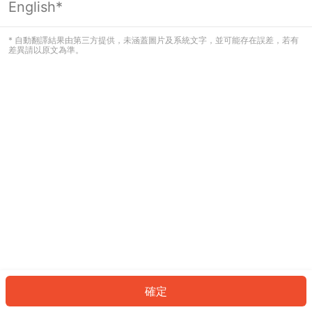
English*
發生錯誤！請登入並再試一次或回到主
頁。
* 自動翻譯結果由第三方提供，未涵蓋圖片及系統文字，並可能存在誤差，若有
差異請以原文為準。
登入
返回首頁
確定
ID: 664c34fc869-e95b-4cab-9646-fa368165b147