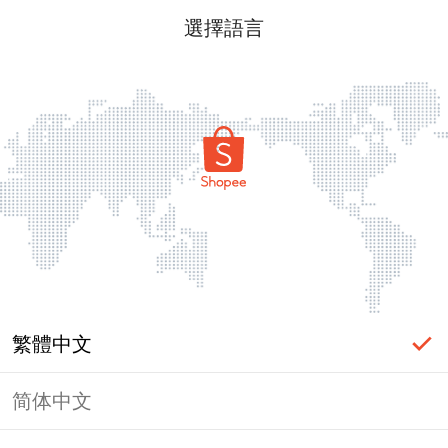
選擇語言
繁體中文
简体中文
頁面無法顯示