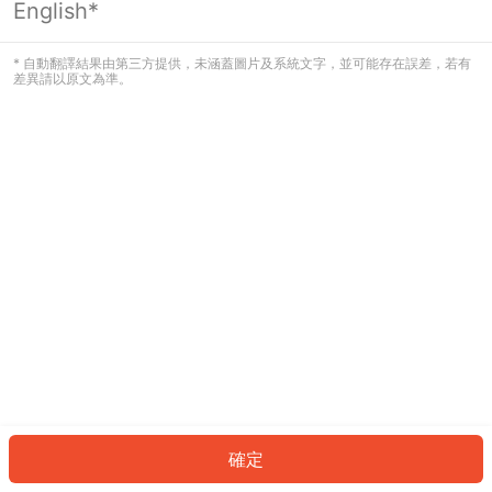
English*
發生錯誤！請登入並再試一次或回到主
頁。
* 自動翻譯結果由第三方提供，未涵蓋圖片及系統文字，並可能存在誤差，若有
差異請以原文為準。
登入
返回首頁
確定
ID: 12020307b3a-7054-4c5a-b2f6-bfa621f15b4d