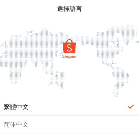
選擇語言
繁體中文
简体中文
頁面無法顯示