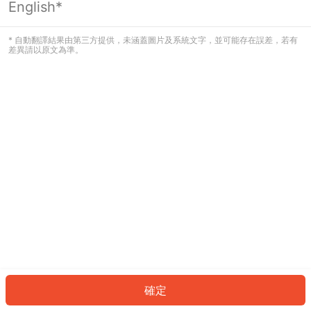
English*
發生錯誤！請登入並再試一次或回到主
頁。
* 自動翻譯結果由第三方提供，未涵蓋圖片及系統文字，並可能存在誤差，若有
差異請以原文為準。
登入
返回首頁
確定
ID: 65190ce2f5f-0cca-4264-8b15-c84d608de23c