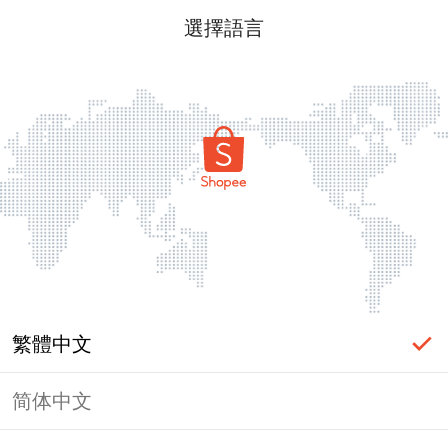
選擇語言
繁體中文
简体中文
頁面無法顯示