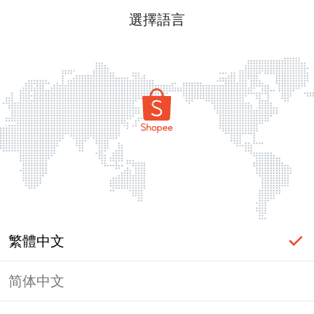
選擇語言
繁體中文
简体中文
頁面無法顯示