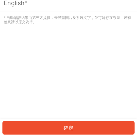
English*
發生錯誤！請登入並再試一次或回到主
頁。
* 自動翻譯結果由第三方提供，未涵蓋圖片及系統文字，並可能存在誤差，若有
差異請以原文為準。
登入
返回首頁
確定
ID: 167d7ba954a-222b-4a5a-8501-8d90cede80a4