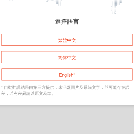
頁面無法顯示
選擇語言
發生錯誤！請登入並再試一次或回到主頁。
繁體中文
登入
简体中文
返回首頁
English*
* 自動翻譯結果由第三方提供，未涵蓋圖片及系統文字，並可能存在誤
差，若有差異請以原文為準。