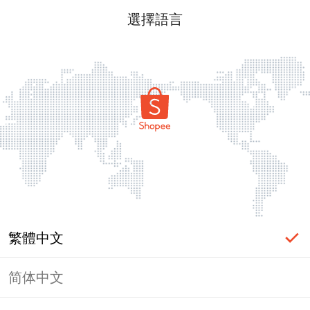
選擇語言
繁體中文
简体中文
頁面無法顯示