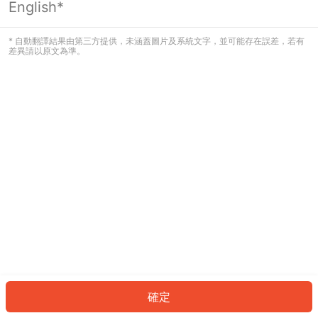
English*
發生錯誤！請登入並再試一次或回到主
頁。
* 自動翻譯結果由第三方提供，未涵蓋圖片及系統文字，並可能存在誤差，若有
差異請以原文為準。
登入
返回首頁
確定
ID: 899ba080cf0-71fa-48cd-95c1-5a5234bf08e2