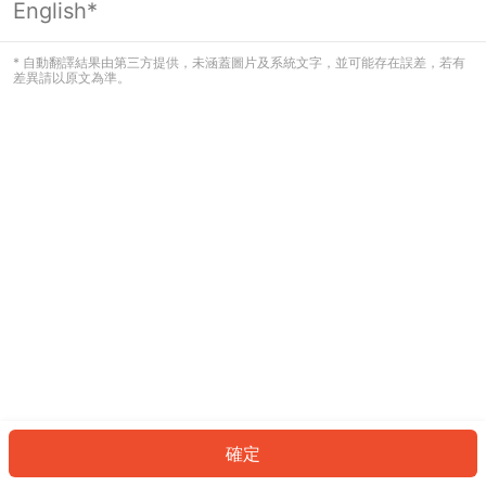
English*
發生錯誤！請登入並再試一次或回到主
頁。
* 自動翻譯結果由第三方提供，未涵蓋圖片及系統文字，並可能存在誤差，若有
差異請以原文為準。
登入
返回首頁
確定
ID: 5069a51eaa1-6c4c-4e0d-8c0a-48443baab2dd