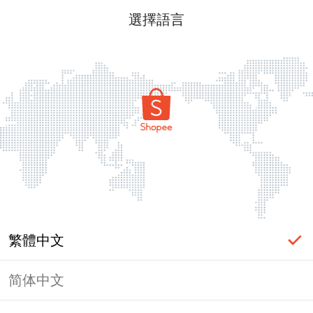
選擇語言
繁體中文
简体中文
頁面無法顯示