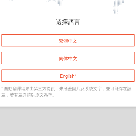
頁面無法顯示
選擇語言
發生錯誤！請登入並再試一次或回到主頁。
繁體中文
登入
简体中文
返回首頁
English*
* 自動翻譯結果由第三方提供，未涵蓋圖片及系統文字，並可能存在誤
差，若有差異請以原文為準。