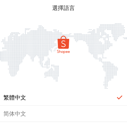
選擇語言
繁體中文
简体中文
頁面無法顯示