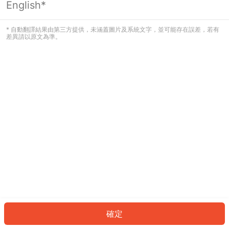
English*
發生錯誤！請登入並再試一次或回到主
頁。
* 自動翻譯結果由第三方提供，未涵蓋圖片及系統文字，並可能存在誤差，若有
差異請以原文為準。
登入
返回首頁
確定
ID: 84100806ab4-1d92-4fbc-9f3b-ace4060409c2