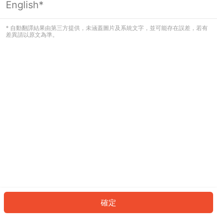
English*
發生錯誤！請登入並再試一次或回到主
頁。
* 自動翻譯結果由第三方提供，未涵蓋圖片及系統文字，並可能存在誤差，若有
差異請以原文為準。
登入
返回首頁
確定
ID: 978dc0d39be-536c-473d-89cb-d6ec5ffbb91a