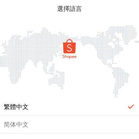
選擇語言
繁體中文
简体中文
頁面無法顯示