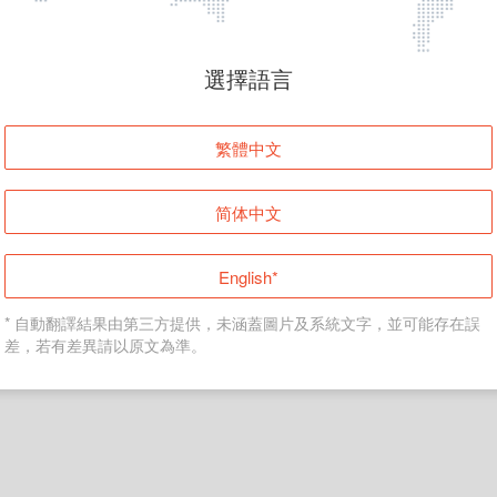
頁面無法顯示
選擇語言
發生錯誤！請登入並再試一次或回到主頁。
繁體中文
登入
简体中文
返回首頁
English*
* 自動翻譯結果由第三方提供，未涵蓋圖片及系統文字，並可能存在誤
差，若有差異請以原文為準。