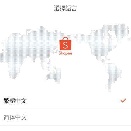
選擇語言
繁體中文
简体中文
頁面無法顯示