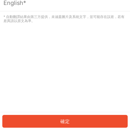
English*
發生錯誤！請登入並再試一次或回到主
頁。
* 自動翻譯結果由第三方提供，未涵蓋圖片及系統文字，並可能存在誤差，若有
差異請以原文為準。
登入
返回首頁
確定
ID: 64002a5da4-e5cf-46a4-b6d3-52d472d897ee