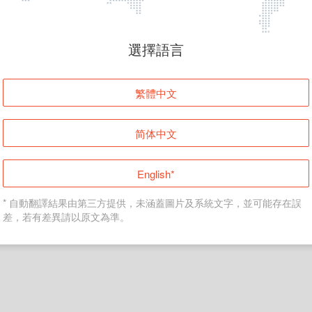
頁面無法顯示
選擇語言
發生錯誤！請登入並再試一次或回到主頁。
繁體中文
登入
简体中文
返回首頁
English*
* 自動翻譯結果由第三方提供，未涵蓋圖片及系統文字，並可能存在誤
差，若有差異請以原文為準。