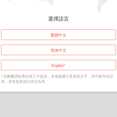
頁面無法顯示
選擇語言
發生錯誤！請登入並再試一次或回到主頁。
繁體中文
登入
简体中文
返回首頁
English*
* 自動翻譯結果由第三方提供，未涵蓋圖片及系統文字，並可能存在誤
差，若有差異請以原文為準。