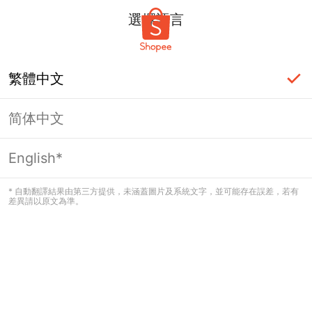
選擇語言
繁體中文
简体中文
頁面無法顯示