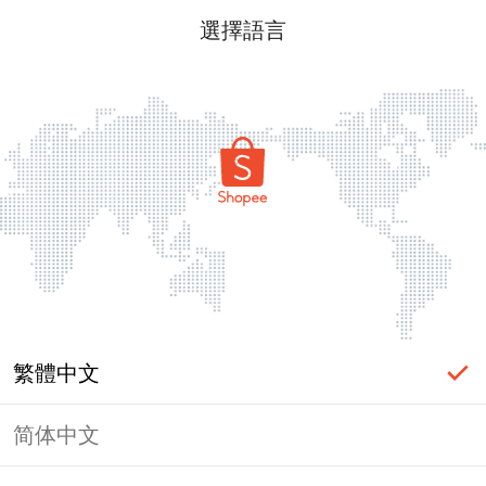
選擇語言
繁體中文
简体中文
頁面無法顯示