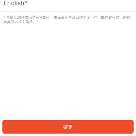
English*
發生錯誤！請登入並再試一次或回到主
頁。
* 自動翻譯結果由第三方提供，未涵蓋圖片及系統文字，並可能存在誤差，若有
差異請以原文為準。
登入
返回首頁
確定
ID: 88383e3aafd-2c94-4798-8eb7-e184d3df4984