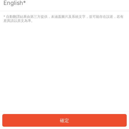
English*
發生錯誤！請登入並再試一次或回到主
頁。
* 自動翻譯結果由第三方提供，未涵蓋圖片及系統文字，並可能存在誤差，若有
差異請以原文為準。
登入
返回首頁
確定
ID: 13dcd11d7d-ec99-4808-8b40-8af474665070