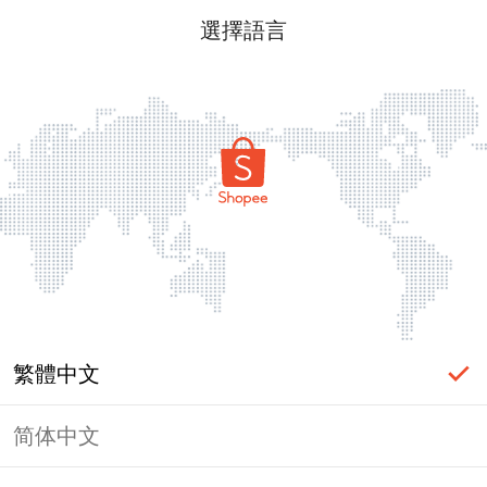
選擇語言
繁體中文
简体中文
頁面無法顯示