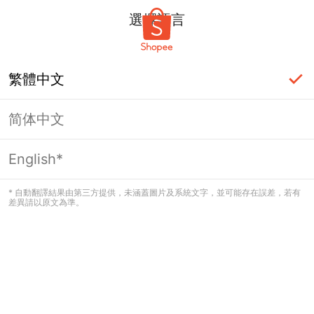
選擇語言
繁體中文
简体中文
頁面無法顯示