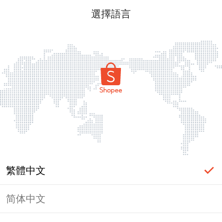
選擇語言
繁體中文
简体中文
頁面無法顯示