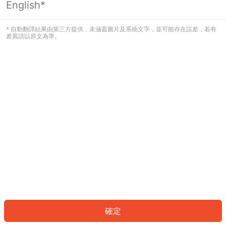
English*
發生錯誤！請登入並再試一次或回到主
頁。
* 自動翻譯結果由第三方提供，未涵蓋圖片及系統文字，並可能存在誤差，若有
差異請以原文為準。
登入
返回首頁
確定
ID: 3199da15006-8b69-4803-8331-d08d0a82c5c8